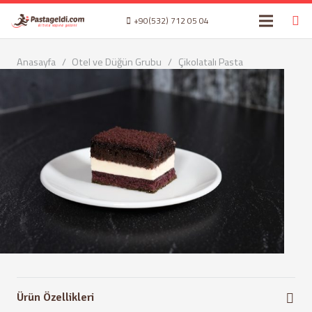
+90(532) 712 05 04
Anasayfa
/
Otel ve Düğün Grubu
/
Çikolatalı Pasta
Ürün Özellikleri